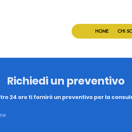
ercialista
HOME
CHI S
Richiedi un preventivo
tro 24 ore ti fornirò un preventivo per la consu
me