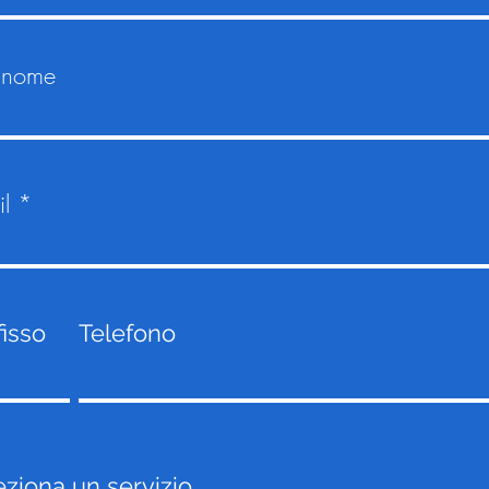
nome
l
fisso
Telefono
eziona un servizio