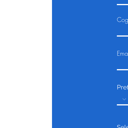
Cog
Emai
Pre
Sel