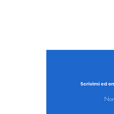
Luca Lelli
Dottore Comm
Scrivimi ed en
No