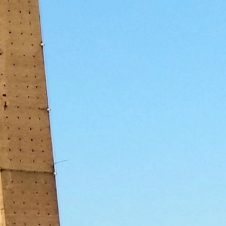
decidono di risi
e lavorare in Ita
Per saperne di più
Enti del Terz
Settore