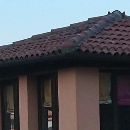
S.R.L. e S.R.L.
Semplificata
Per saperne di più