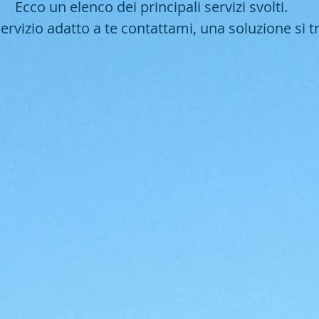
Ecco un elenco dei principali servizi svolti.
 servizio adatto a te contattami, una soluzione si 
iati
Gestione attività di
cali
manutenzione del
liani
verde
e