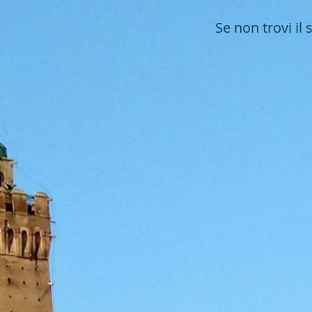
Se non trovi il
Lavoratori Impatr
Agevolazioni fis
per i cittadini Ita
o stranieri ch