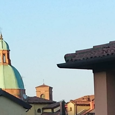
Regime Forfettario
a
Per saperne di più
Dichiarazioni di