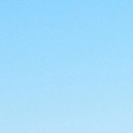
Per saperne di più
Consulente del
Lavoro
t.ssa Caterina Rulfin
Per saperne di più