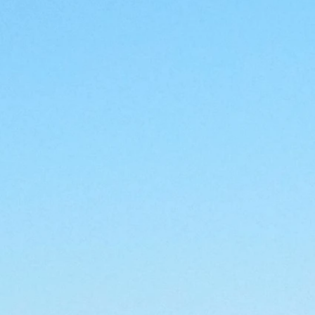
Per saperne di più
edere
lia
A.S.D. e S.S.D.
Sport dilettantistico
e
Dot
Lavoro sportivo
o
Per saperne di più