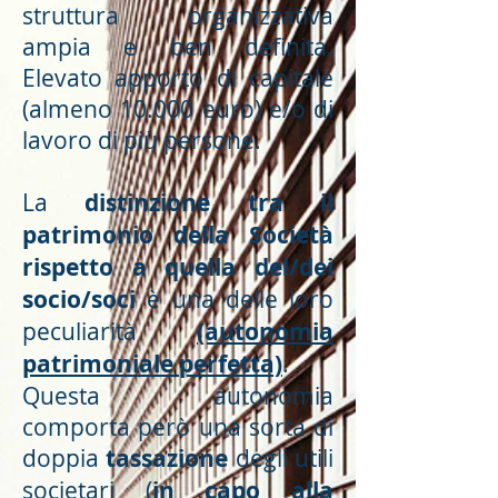
struttura organizzativa
ampia e ben definita.
Elevato apporto di capitale
(almeno 10.000 euro) e/o di
lavoro di più persone.
La
distinzione tra il
patrimonio della Società
rispetto a quella del/dei
socio/soci
è una delle loro
peculiarità
(autonomia
patrimoniale perfetta)
.
Questa autonomia
comporta però una sorta di
doppia
tassazione
degli utili
societari (
in capo alla