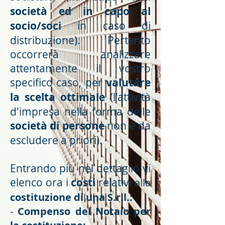
società ed in capo al
socio/soci
in caso di
distribuzione). Pertanto
occorrerà analizzare
attentamente il vostro
specifico caso, per
valutare
la scelta ottimale
(l'attività
d'impresa nella forma delle
società di persone
non è da
escludere a priori).
Entrando più nel dettaglio vi
elenco ora i
costi
relativi
alla
costituzione di una S.r.l.:
-
Compenso del Notaio per