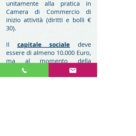
unitamente alla pratica in
Camera di Commercio di
inizio attività (diritti e bolli €
30).
Il
capitale sociale
deve
essere di almeno 10.000 Euro,
ma al momento della
costituzione possono essere
versati solo 2.500 euro.
Risparmiare nella costituzione
della società, come nel caso
dell'opzione per una S.r.l.s. più
comportare maggiori oneri
futuri, oltre al fatto che
l'immagine della società, nella