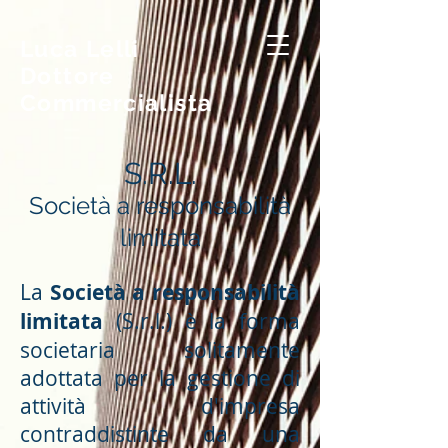
Luca Lelli
Dottore
Commercialista
S.R.L.
Società a responsabilità
limitata
La
Società a responsabilità
limitata
(S.r.l.) è la forma
societaria solitamente
adottata per la gestione di
attività d'impresa
contraddistinte da una