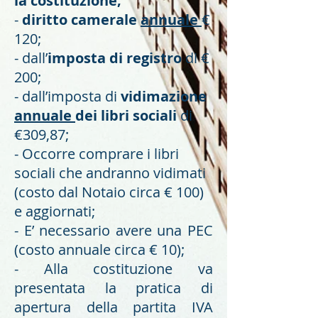
la costituzione;
-
diritto camerale
annuale
€
120;
- dall’
imposta di registro
di €
200;
- dall’imposta di
vidimazione
annuale
dei libri sociali
di
€309,87;
- Occorre comprare i libri
sociali che andranno vidimati
(costo dal Notaio circa € 100)
e aggiornati;
- E’ necessario avere una PEC
(costo annuale circa € 10);
- Alla costituzione va
presentata la pratica di
apertura della partita IVA